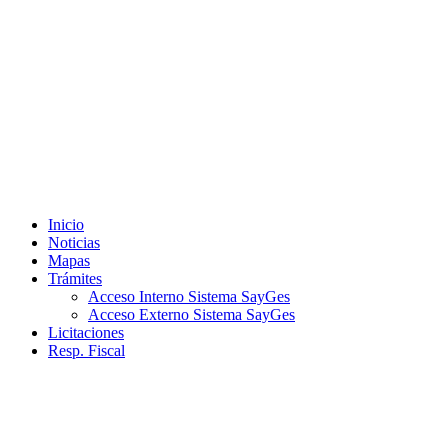
Ir
al
contenido
Inicio
Noticias
Mapas
Trámites
Acceso Interno Sistema SayGes
Acceso Externo Sistema SayGes
Licitaciones
Resp. Fiscal