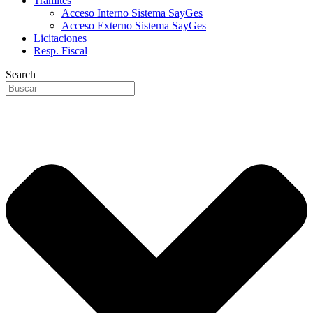
Trámites
Acceso Interno Sistema SayGes
Acceso Externo Sistema SayGes
Licitaciones
Resp. Fiscal
Search