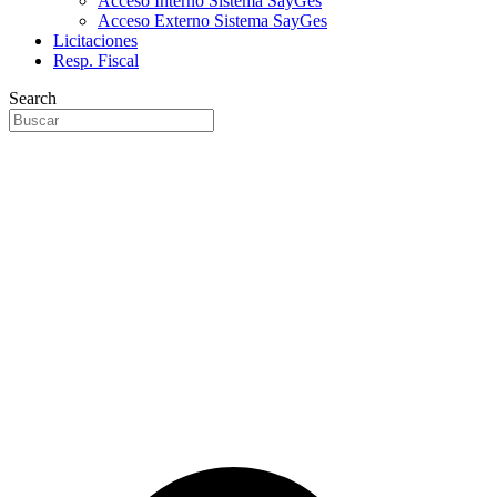
Acceso Interno Sistema SayGes
Acceso Externo Sistema SayGes
Licitaciones
Resp. Fiscal
Search