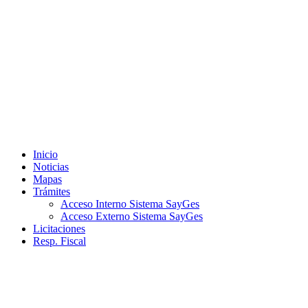
Ir
al
contenido
Inicio
Noticias
Mapas
Trámites
Acceso Interno Sistema SayGes
Acceso Externo Sistema SayGes
Licitaciones
Resp. Fiscal