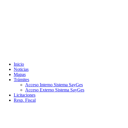
Ir
al
contenido
Inicio
Noticias
Mapas
Trámites
Acceso Interno Sistema SayGes
Acceso Externo Sistema SayGes
Licitaciones
Resp. Fiscal