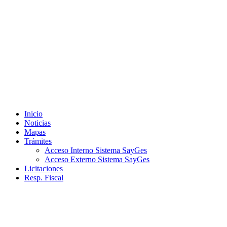
Ir
al
contenido
Inicio
Noticias
Mapas
Trámites
Acceso Interno Sistema SayGes
Acceso Externo Sistema SayGes
Licitaciones
Resp. Fiscal