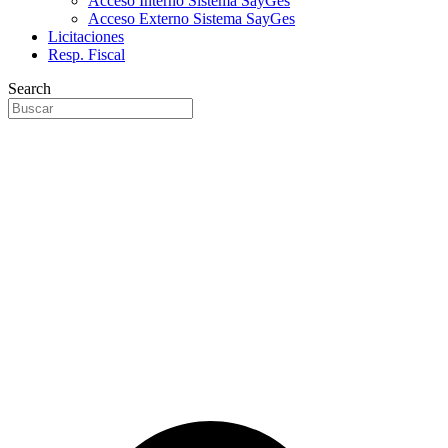
Acceso Interno Sistema SayGes
Acceso Externo Sistema SayGes
Licitaciones
Resp. Fiscal
Search